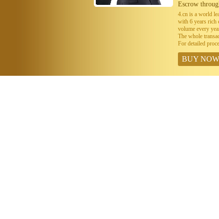
Escrow throug
4.cn is a world 
with 6 years ric
volume every year
The whole transa
For detailed proc
BUY NO