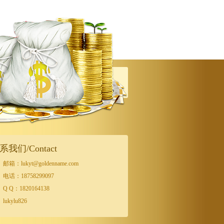
系我们/Contact
邮箱：lukyt@goldenname.com
电话：18758299097
Q Q：1820164138
lukylu826