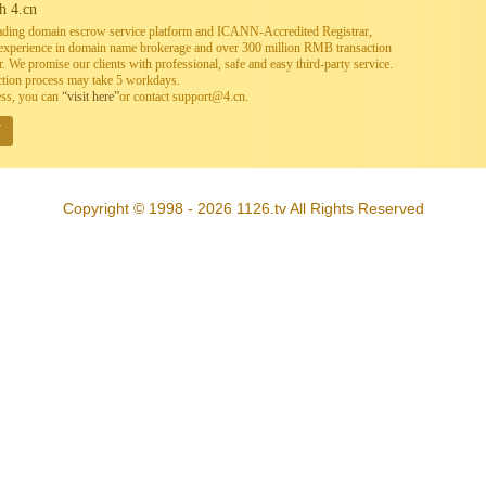
h 4.cn
leading domain escrow service platform and ICANN-Accredited Registrar,
h experience in domain name brokerage and over 300 million RMB transaction
. We promise our clients with professional, safe and easy third-party service.
ction process may take 5 workdays.
ess, you can
“visit here”
or contact support@4.cn.
W
Copyright © 1998 - 2026 1126.tv All Rights Reserved